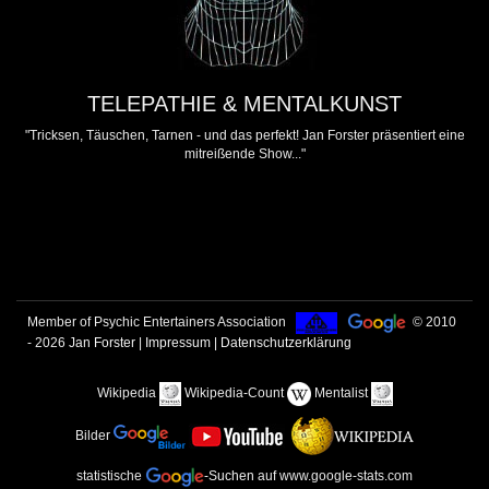
TELEPATHIE & MENTALKUNST
"Tricksen, Täuschen, Tarnen - und das perfekt! Jan Forster präsentiert eine
mitreißende Show..."
Member of Psychic Entertainers Association
© 2010
- 2026
Jan Forster
|
Impressum | Datenschutzerklärung
Wikipedia
Wikipedia-Count
Mentalist
Bilder
statistische
-Suchen
auf www.google-stats.com