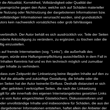
ie Aktualität, Korrektheit, Vollständigkeit oder Qualität der
ungsansprüche gegen den Autor, welche sich auf Schäden materieller
h die Nutzung oder Nichtnutzung der dargebotenen Informationen bzw.
vollständiger Informationen verursacht wurden, sind grundsätzlich
tors kein nachweislich vorsätzliches oder grob fahrlässiges
verbindlich. Der Autor behält es sich ausdrücklich vor, Teile der Seiten
derte Ankündigung zu verändern, zu ergänzen, zu löschen oder die
tig einzustellen.
 auf fremde Internetseiten (sog. "Links"), die außerhalb des
egen, würde eine Haftungsverpflichtung ausschließlich in dem Fall in
n Inhalten Kenntnis hat und es ihm technisch möglich und zumutbar
ger Inhalte zu verhindern.
, dass zum Zeitpunkt der Linksetzung keine illegalen Inhalte auf den zu
Auf die aktuelle und zukünftige Gestaltung, die Inhalte oder die
n Seiten hat der Autor keinerlei Einfluss. Deshalb distanziert er sich
n aller gelinkten / verknüpften Seiten, die nach der Linksetzung
gilt für alle innerhalb des eigenen Internetangebotes gesetzten Links
 in vom Autor eingerichteten Gästebüchern, Diskussionsforen und
te oder unvollständige Inhalte und insbesondere für Schäden, die aus der
dargebotener Informationen entstehen, haftet allein der Anbieter der