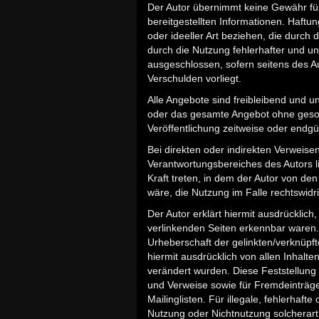
Der Autor übernimmt keine Gewähr für d
bereitgestellten Informationen. Haft
oder ideeller Art beziehen, die durc
durch die Nutzung fehlerhafter und un
ausgeschlossen, sofern seitens des Au
Verschulden vorliegt.
Alle Angebote sind freibleibend und un
oder das gesamte Angebot ohne geson
Veröffentlichung zeitweise oder endgül
Bei direkten oder indirekten Verweisen
Verantwortungsbereiches des Autors li
Kraft treten, in dem der Autor von de
wäre, die Nutzung im Falle rechtswidri
Der Autor erklärt hiermit ausdrücklich
verlinkenden Seiten erkennbar waren. 
Urheberschaft der gelinkten/verknüpfte
hiermit ausdrücklich von allen Inhalte
verändert wurden. Diese Feststellung 
und Verweise sowie für Fremdeinträge
Mailinglisten. Für illegale, fehlerhaf
Nutzung oder Nichtnutzung solcherart 