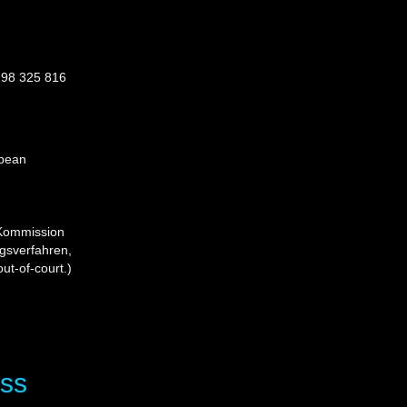
 198 325 816
opean
Kommission
ngsverfahren,
ut-of-court.)
ss