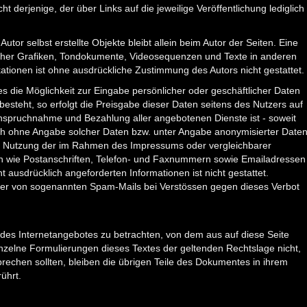
t derjenige, der über Links auf die jeweilige Veröffentlichung lediglich
Autor selbst erstellte Objekte bleibt allein beim Autor der Seiten. Eine
lcher Grafiken, Tondokumente, Videosequenzen und Texte in anderen
ationen ist ohne ausdrückliche Zustimmung des Autors nicht gestattet.
s die Möglichkeit zur Eingabe persönlicher oder geschäftlicher Daten
esteht, so erfolgt die Preisgabe dieser Daten seitens des Nutzers auf
Inanspruchnahme und Bezahlung aller angebotenen Dienste ist - soweit
ch ohne Angabe solcher Daten bzw. unter Angabe anonymisierter Date
e Nutzung der im Rahmen des Impressums oder vergleichbarer
en wie Postanschriften, Telefon- und Faxnummern sowie Emailadressen
 ausdrücklich angeforderten Informationen ist nicht gestattet.
nder von sogenannten Spam-Mails bei Verstössen gegen dieses Verbot
l des Internetangebotes zu betrachten, von dem aus auf diese Seite
inzelne Formulierungen dieses Textes der geltenden Rechtslage nicht,
sprechen sollten, bleiben die übrigen Teile des Dokumentes in ihrem
rührt.