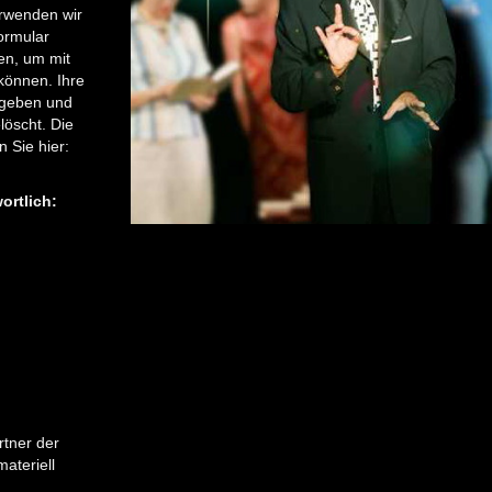
erwenden wir
ormular
hen, um mit
 können. Ihre
egeben und
löscht. Die
 Sie hier:
ortlich:
rtner der
ateriell